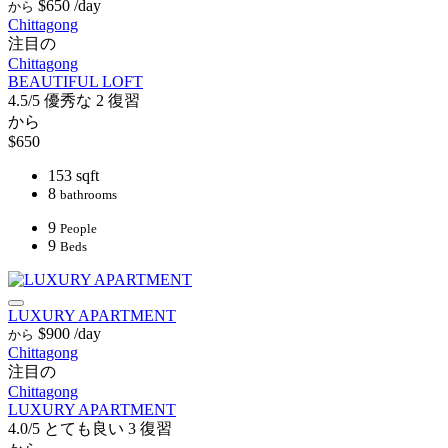
$650
/day
から
Chittagong
注目の
Chittagong
BEAUTIFUL LOFT
4.5/5
優秀な
2 復習
から
$650
153 sqft
8
bathrooms
9
People
9
Beds
LUXURY APARTMENT
$900
/day
から
Chittagong
注目の
Chittagong
LUXURY APARTMENT
4.0/5
とても良い
3 復習