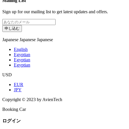
Mailing List
Sign up for our mailing list to get latest updates and offers.
申し込む
Japanese
Japanese
Japanese
English
Egyptian
Egyptian
Egyptian
USD
EUR
JPY
Copyright © 2023 by AvienTech
Booking Car
ログイン