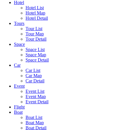
Hotel
Hotel List
Hotel Map
Hotel Detail
Tours
Tour List
Tour Map
Tour Detail
Space
Space List
Space Map
Space Detail
Car
Car List
Car Map
Car Detail
Event
Event List
Event Map
Event Detail
Flight
Boat
Boat List
Boat Map
Boat Detail