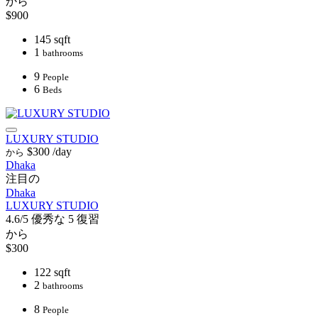
から
$900
145 sqft
1
bathrooms
9
People
6
Beds
LUXURY STUDIO
$300
/day
から
Dhaka
注目の
Dhaka
LUXURY STUDIO
4.6/5
優秀な
5 復習
から
$300
122 sqft
2
bathrooms
8
People