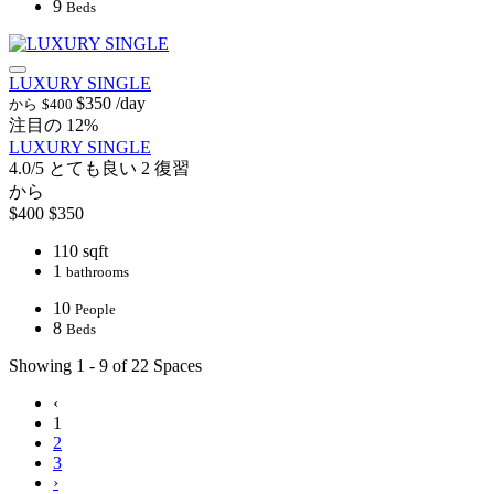
9
Beds
LUXURY SINGLE
$350
/day
から
$400
注目の
12%
LUXURY SINGLE
4.0/5
とても良い
2 復習
から
$400
$350
110 sqft
1
bathrooms
10
People
8
Beds
Showing 1 - 9 of 22 Spaces
‹
1
2
3
›