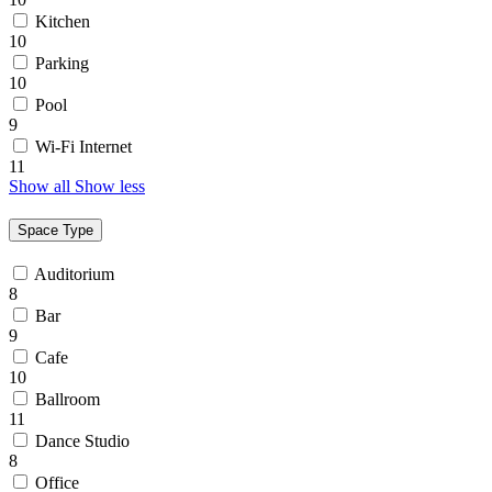
Kitchen
10
Parking
10
Pool
9
Wi-Fi Internet
11
Show all
Show less
Space Type
Auditorium
8
Bar
9
Cafe
10
Ballroom
11
Dance Studio
8
Office