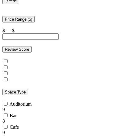
サーチ
Price Range ($)
$
—
$
Review Score
Space Type
Auditorium
9
Bar
8
Cafe
9