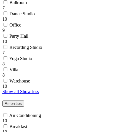
Ballroom
7
Dance Studio
10
Office
9
Party Hall
10
Recording Studio
7
Yoga Studio
8
Villa
8
Warehouse
10
Show all
Show less
Amenities
Air Conditioning
10
Breakfast
10