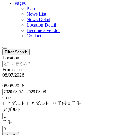
Pages
Plan
News List
News Detail
Location Detail
Become a vendor
Contact
Filter Search
Location
From - To
08/07/2026
-
08/08/2026
Guests
1 アダルト
1 アダルト
-
0 子供
0 子供
アダルト
子供