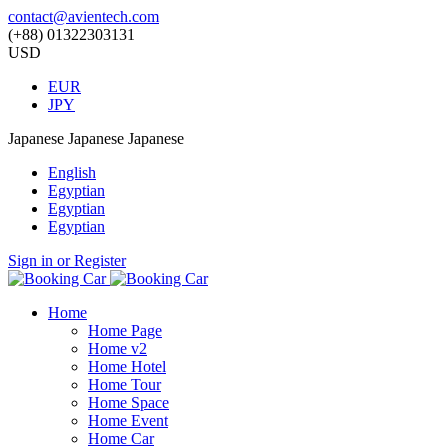
contact@avientech.com
(+88) 01322303131
USD
EUR
JPY
Japanese
Japanese
Japanese
English
Egyptian
Egyptian
Egyptian
Sign in or Register
Home
Home Page
Home v2
Home Hotel
Home Tour
Home Space
Home Event
Home Car