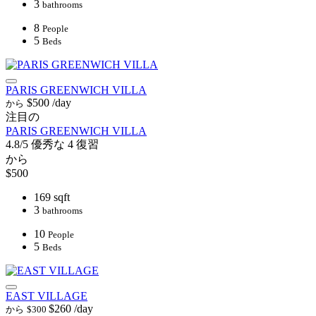
3
bathrooms
8
People
5
Beds
PARIS GREENWICH VILLA
$500
/day
から
注目の
PARIS GREENWICH VILLA
4.8/5
優秀な
4 復習
から
$500
169 sqft
3
bathrooms
10
People
5
Beds
EAST VILLAGE
$260
/day
から
$300