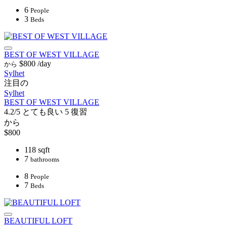
6
People
3
Beds
BEST OF WEST VILLAGE
$800
/day
から
Sylhet
注目の
Sylhet
BEST OF WEST VILLAGE
4.2/5
とても良い
5 復習
から
$800
118 sqft
7
bathrooms
8
People
7
Beds
BEAUTIFUL LOFT