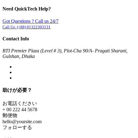
Need QuickTech Help?
Got Questions ? Call us 24/7
Call Us:
(+88) 01322303131
Contact Info
BTI Premier Plaza (Level # 3), Plot-Cha 90/A- Pragati Sharani,
Gulshan, Dhaka
助けが必要？
お電話ください
+ 00 222 44 5678
郵便物
hello@yoursite.com
フォローする