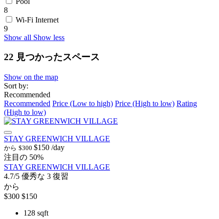
Pool
8
Wi-Fi Internet
9
Show all
Show less
22 見つかったスペース
Show on the map
Sort by:
Recommended
Recommended
Price (Low to high)
Price (High to low)
Rating
(High to low)
STAY GREENWICH VILLAGE
$150
/day
から
$300
注目の
50%
STAY GREENWICH VILLAGE
4.7/5
優秀な
3 復習
から
$300
$150
128 sqft