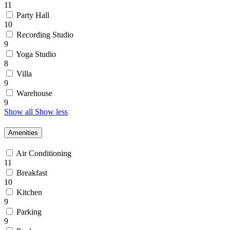
11
Party Hall
10
Recording Studio
9
Yoga Studio
8
Villa
9
Warehouse
9
Show all
Show less
Amenities
Air Conditioning
11
Breakfast
10
Kitchen
9
Parking
9